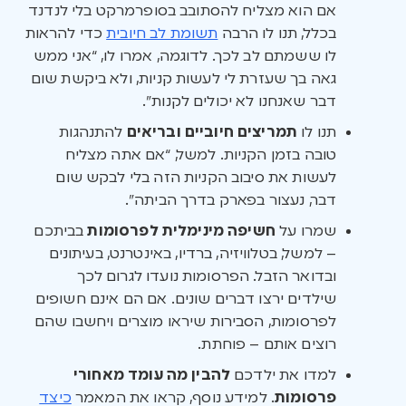
אם הוא מצליח להסתובב בסופרמרקט בלי לנדנד
בכלל, תנו לו הרבה
תשומת לב חיובית
כדי להראות
לו ששמתם לב לכך. לדוגמה, אמרו לו, “אני ממש
גאה בך שעזרת לי לעשות קניות, ולא ביקשת שום
דבר שאנחנו לא יכולים לקנות”.
תנו לו
תמריצים חיוביים ובריאים
להתנהגות
טובה בזמן הקניות. למשל, “אם אתה מצליח
לעשות את סיבוב הקניות הזה בלי לבקש שום
דבר, נעצור בפארק בדרך הביתה”.
שמרו על
חשיפה מינימלית לפרסומות
בביתכם
– למשל, בטלוויזיה, ברדיו, באינטרנט, בעיתונים
ובדואר הזבל. הפרסומות נועדו לגרום לכך
שילדים ירצו דברים שונים. אם הם אינם חשופים
לפרסומות, הסבירות שיראו מוצרים ויחשבו שהם
רוצים אותם – פוחתת.
למדו את ילדכם
להבין מה עומד מאחורי
פרסומות
. למידע נוסף, קראו את המאמר
כיצד