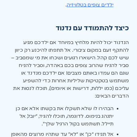
ילדים צופים בטלוויזיה
.
כיצד להתמודד עם נדנוד
הנדנוד יכול להיות מלחיץ במיוחד אם ילדכם מגיע
להתקף זעם במקום ציבורי. אל תתפתו להיכנע רק כיוון
שיש לכם קהל. הישארו רגועים ושכחו את מי שמסביב –
סביר להניח שהרוב צופים בכם באהדה, וסביר להניח
שגם הם עמדו באותם מצבים! אם ילדכם מנדנד או
משתמש בטקטיקות שליליות אחרות כדי להשפיע
עליכם (כמו יללות, דרישות או איומים), תוכלו לנסות את
הדברים הבאים:
הבהירו לו שלא תשקלו את בקשתו אלא אם כן
יתנהג בנימוס. לדוגמה, תוכלו להגיד, “יובל, אל
תיילל. תשתמש בקול הרגיל שלך”.
אל תגידו “כן” או “לא” עד שתהיו מרוצים מהאופן