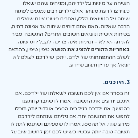
השיחה על מיניות על ילדיהם, ומניחים שהם ישאלו
כשירצו לדעת משהו. אולם ילדים רבים נמנעים לפתוח
שיחה על הנושאים הללו, ואחרים פשוט אינם שואלים
הרבה שאלות. האם אתם דוחים שיחות על אמונה דתית,
בטיחות אישית ונושאים חשובים אחרים? התשובה, סביר
להניח, היא לא – ומיניות אינה צריכה לקבל יחס שונה.
באחריות ההורים להציג את הנושא
טיפין טיפין, בהתאם
לשלב ההתפתחותי של ילדם. ייתכן שילדכם לעולם לא
ישאל, אך עדיין חשוב שיידע.
3. היו כנים.
זה בסדר אם אין לכם תשובה לשאלתו של ילדכם. אם
אינכם יודעים את התשובה, אמרו לו שתבדקו ותענו
בהמשך. אם ילדכם בגיל בית הספר או גדול יותר, תוכלו
לחפש את התשובה יחד. אם גיליתם שנתתם לילדכם
מידע שגוי, אל תהססו. אמרו לו שטעיתם ושתנסו לתת לו
תשובה טובה יותר, עכשיו כשיש לכם זמן לחשוב שוב על