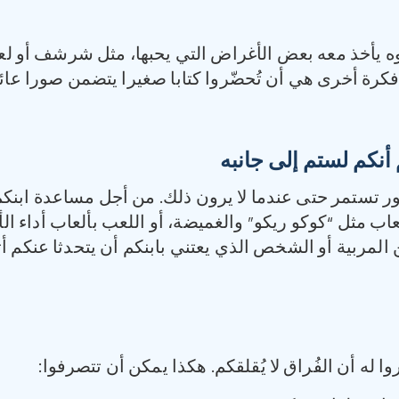
 يأخذ معه بعض الأغراض التي يحبها، مثل شرشف أو لعبة.
كرة أخرى هي أن تُحضّروا كتابا صغيرا يتضمن صورا عائلية
أنكم لستم إلى جانبه
الأمور تستمر حتى عندما لا يرون ذلك. من أجل مساعدة ابن
اب مثل “كوكو ريكو” والغميضة، أو اللعب بألعاب أداء ال
لمربية أو الشخص الذي يعتني بابنكم أن يتحدثا عنكم أثنا
ا له أن الفُراق لا يُقلقكم. هكذا يمكن أن تتصرفوا: