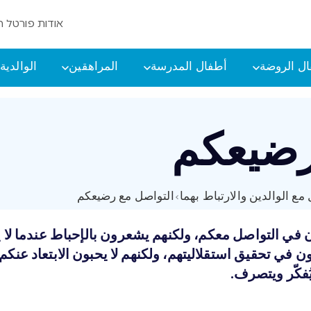
אודות פורטל ה
ل الروضة
أطفال المدرسة
المراهقين
الوالدية
رضيعكم
مع الوالدين والارتباط بهما
›
التواصل مع رضيعكم
بون في التواصل معكم، ولكنهم يشعرون بالإحباط عندما لا
ون في تحقيق استقلاليتهم، ولكنهم لا يحبون الابتعاد عنك
فكّر ويتصرف.