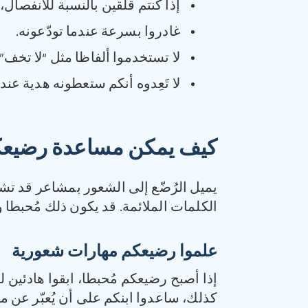
إذا كنتم قلقين بالنسبة للانفصال
غادروا بسرعة عندما تودّعونه.
لا تستخدموا ألفاظا مثل “لا تخف”
لا تَعِدوه أنكم ستعطونه هدية عند
كيف يمكن مساعدة رضيعكم
يميل الرُضّع إلى الشعور بمشاعر قد تشك
الكلمات الملائمة. قد يكون ذلك مُحبطا
علموا رضيعكم مهارات شعورية
إذا أصبح رضيعكم مُحبطا، ابقوا هادئين
كذلك، ساعدوا ابنكم على أن يُعبّر عن م