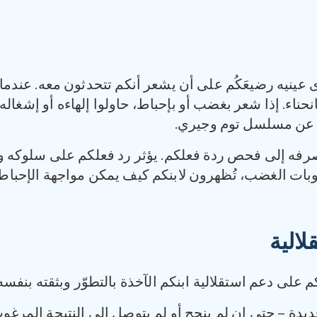
ينيه رضيعَكُم على أن يشعر أنكم تتحدثون معه. عندما
نحناء. إذا شعر بغضب أو بإحباط، حاولوا إلهاءه أو إشغاله
ا عن مسلسل توم وجيري.
صرفه إلى فحص ردة فعلكم. يؤثر رد فعلكم على سلوكه
نوبات الغضب، تُظهرون لابنكم كيف يمكن مواجهة الإحباط
لالية
 على دعم استقلالية ابنكم الآخذة بالتطوّر وبثقته بنفسه
يدة – حتى إن لم ينجح أو لم يتوصل إلى النتيجة المرغوب