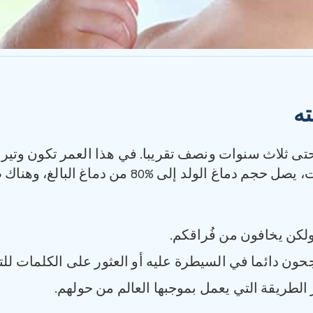
ته
حتى ثلاث سنوات ونصف تقريبا. في هذا العمر تكون وتيرة ا
 دماغ البالغ، وهناك طريق تطوّر طويلة عليه اجتيازها.
لكن يخافون من فُراقكم.
ن دائما في السيطرة عليه أو العثور على الكلمات للتع
لطريقة التي يعمل بموجبها العالم من حولهم.