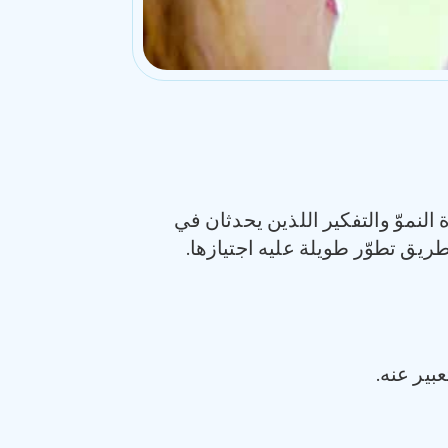
لنموّ والتفكير اللذين يحدثان في
بير عنه.