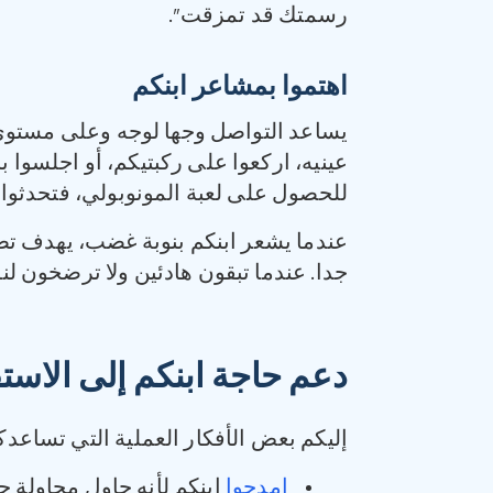
رسمتك قد تمزقت”.
اهتموا بمشاعر ابنكم
يساعد التواصل وجها لوجه وعلى مستوى ع
عينيه، اركعوا على ركبتيكم، أو اجلسوا با
للحصول على لعبة المونوبولي، فتحدثو
عندما يشعر ابنكم بنوبة غضب، يهدف ت
جدا. عندما تبقون هادئين ولا ترضخون ل
دعم حاجة ابنكم إلى الاستق
إليكم بعض الأفكار العملية التي تساعدكم
امدحوا
ابنكم لأنه حاول محاولة جد