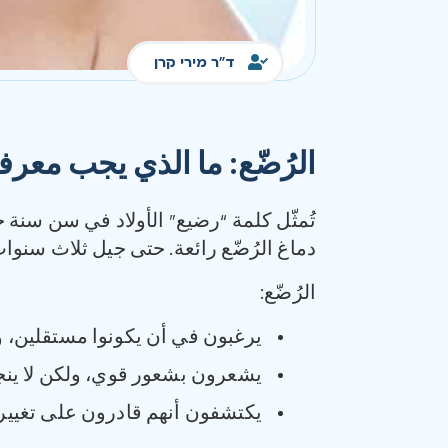
ד"ר מירי קרן
الرُضّع
:
ما الذي يجب معرف
تُمثّل كلمة “رضيع” الأولاد في سن سنة 
دماغ الرُضّع رائعة. حتى جيل ثلاث سنوات، يصل حجم دماغ الولد إلى %80 من
الرُضّع:
يرغبون في أن يكونوا مستقلين، و
يشعرون بشعور قوي، ولكن لا ينجحو
يكتشفون أنهم قادرون على تغيير ا