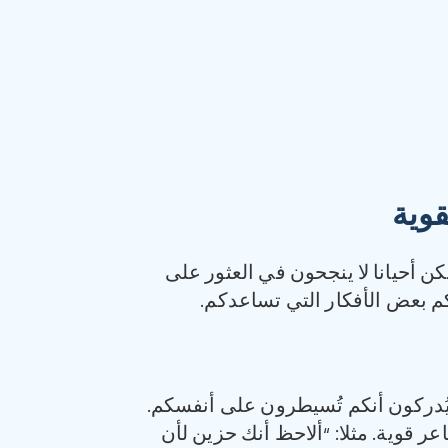
وية
ن أحيانا لا ينجحون في العثور على
م بعض الأفكار التي تساعدكم.
 يُدركون أنكم تُسيطرون على أنفسكم.
ر قوية. مثلا: “ألاحظ أنك حزين لأن