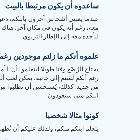
ساعدوه أن يكون مرتبطا بالبيت
عندما يعتني أشخاص آخرون بابنكم، دعوه
معه، رغم أنه يكون في مكان آخر. هناك ف
ليأخذه معه إلى الإطار التربوي.
علموه أنكم ما زلتم موجودين رغم 
يحتاج الرُضّع وقتا طويلا ليتعلموا أن 
رغم أنكم لستم إلى جانبه، يمكن لعب ألع
من جديد. كذلك، يُستحسن أن تطلبوا من ا
ابنكم متى ستعودون.
كونوا مثالا شخصيا
يتعلم ابنكم منكم، ولذلك عليكم أن تُظهرو