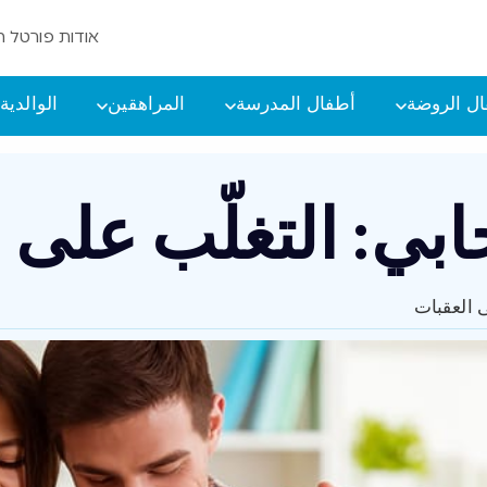
אודות פורטל ה
ل الروضة
أطفال المدرسة
المراهقين
الوالدية
جابي: التغلّب على 
ى العقبات