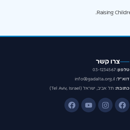
צרו קשר
טלפון:
03-1234567
דוא”ל:
info@gadalta.org.il
כתובת:
תל אביב, ישראל (Tel Aviv, Israel)