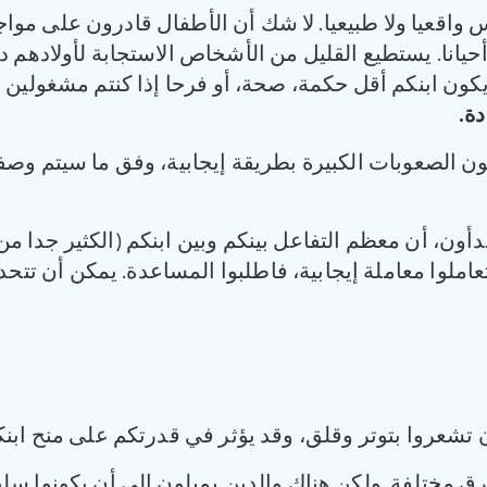
يس واقعيا ولا طبيعيا. لا شك أن الأطفال قادرون على مواج
يانا. يستطيع القليل من الأشخاص الاستجابة لأولادهم د
ون ابنكم أقل حكمة، صحة، أو فرحا إذا كنتم مشغولين أح
ة.
هون الصعوبات الكبيرة بطريقة إيجابية، وفق ما سيتم وصفه
دأون، أن معظم التفاعل بينكم وبين ابنكم (الكثير جدا م
عاملوا معاملة إيجابية، فاطلبوا المساعدة. يمكن أن تتحد
تشعروا بتوتر وقلق، وقد يؤثر في قدرتكم على منح ابنكم
 مختلفة. ولكن هناك والدين يميلون إلى أن يكونوا سلبيين