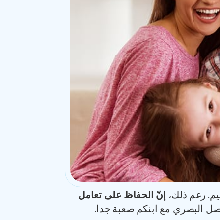
يم. رغم ذلك،
إنّ الحفاظ على تعامل
تواصل البصري مع ابنكم صعبة جدا.