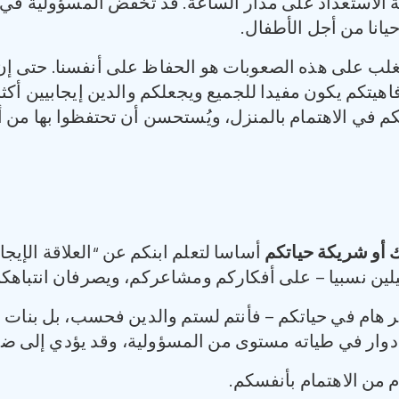
ة الاستعداد على مدار الساعة. قد تخفض المسؤولية في ال
يانا من أجل الأطفال.
للتغلب على هذه الصعوبات هو الحفاظ على أنفسنا. حتى إ
يتكم يكون مفيدا للجميع ويجعلكم والدين إيجابيين أكثر. 
تكم في الاهتمام بالمنزل، ويُستحسن أن تحتفظوا بها من أ
ك أو شريكة حياتكم
أساسا لتعلم ابنكم عن “العلاقة الإيجا
ليلين نسبيا – على أفكاركم ومشاعركم، ويصرفان انتباهكم 
هام في حياتكم – فأنتم لستم والدين فحسب، بل بنات أو 
دوار في طياته مستوى من المسؤولية، وقد يؤدي إلى ض
م من الاهتمام بأنفسكم.