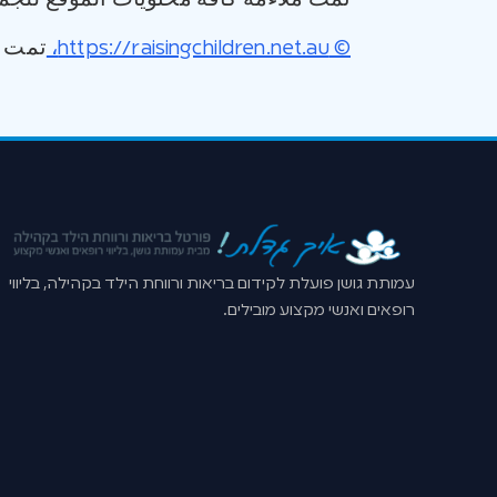
© https://raisingchildren.net.au،
تمت ترجم
עמותת גושן פועלת לקידום בריאות ורווחת הילד בקהילה, בליווי
רופאים ואנשי מקצוע מובילים.