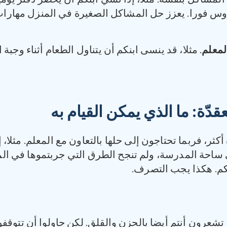
دروس فورا. يعزز حل المشاكل الصغيرة في المنزل مهار
لمعلم
. مثلا، قد ينسى ابنكم أن يتناول الطعام أثناء وجب
قدّة
:
ما الذي يمكن القيام به
ثر، فربما تحتاجون إلى حلها بالتعاون مع المعلم. مثلا،
ساحة المدرسة، ولم تنجح الطرق التي جربتموها في الم
بنكم. هكذا يجب التصرف.
شعرون أنتم أيضا بالحزن والقلق. لكن حاولوا أن تتوقفو