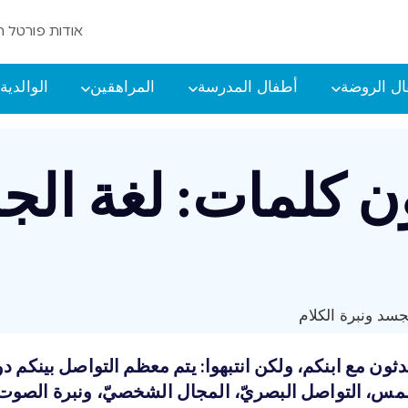
אודות פורטל ה
ل الروضة
أطفال المدرسة
المراهقين
الوالدية
ن كلمات: لغة الج
جسد ونبرة الكلام
ثون مع ابنكم، ولكن انتبهوا: يتم معظم التواصل بينكم 
اللمس، التواصل البصريّ، المجال الشخصيّ، ونبرة الصوت