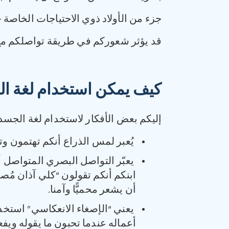
جزء من الأولاد ذوي الاحتياجات الخاصة 
‏قد يؤثر شعوركم في طريقة تواصلكم مع ا
كيف يمكن استخدام لغة الج
إليكم بعض الأفكار لاستخدام لغة الجسد ون
يُعبر لمس الذراع أنكم تهتمون وتع
يعبّر التواصل البصري المتواصل
ابنكم أنكم تقولون “كلي آذان مُص
أن يشعر محميًّا وآمنا.
يعني “الإصغاء الانعكاسي” استخدام
أعماله عندما تحبون ما يقوله ويفع