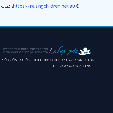
©
https://raisingchildren.net.au
، تمت ترج
עמותת גושן פועלת לקידום בריאות ורווחת הילד בקהילה, בליווי
רופאים ואנשי מקצוע מובילים.