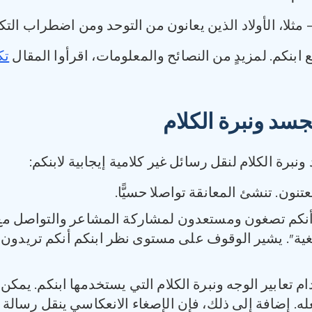
– مثلا، الأولاد الذين يعانون من التوحد ومن اضطراب ا
بنكم. لمزيدٍ من النصائح والمعلومات، اقرأوا المقال
تك
سد ونبرة الكلام
برة الكلام لنقل رسائل غير كلامية إيجابية لابنكم:
تنون. تنشئ المعانقة تواصلا حسيًّا.
 أنكم تصغون ومستعدون لمشاركة المشاعر والتواصل مع 
غية”. يشير الوقوف على مستوى نظر ابنكم أنكم تريدون 
 تعابير الوجه ونبرة الكلام التي يستخدمها ابنكم. يمكن ا
له. إضافة إلى ذلك، فإن الإصغاء الانعكاسي ينقل رسالة أ