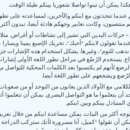
هكذا يمكن أن تبنوا تواصلا شعوريا بينكم طيلة الوقت.
م عندما تتحدثون مع ابنكم والآخرين، لمساعدته على تطو
تم منتصبون، وكانت تعابير وجهكم هادئة أيضا، تبدون أكثر ا
 حركات اليدين التي تشير إلى نشاطات أو أغراض. مثلا، ف
دما تقولون لابنكم “أحبك”، تحريك الإصبع يمينا ويسارا 
ل نذهب للنوم”، وغيرها. يشكل استخدام هذه الإشارات جزء
ع. يستخدم الرُضّع في مراحل تطور اللغة الأولى إشار
ع لأنهم لم يكتسبوا بعد الكلمات المحكية للتواصل مع ال
لرُضع ويشجعهم على تطور اللغة أيضا.
لامي مع الأولاد الذين يعانون من التوحد أو من صعوبات ف
حد أن يتعلموا ما هو التواصل البصري. يمكن أن تتعلموا أث
لمتبادل بينكم وبين ابنكم.
لوجه أكثر من البنات. يمكن مساعدة ابنكم من خلال تعزي
 يمكن أن تقولوا “كميل، أنا مسرورة لأنك ستركب الدراجة