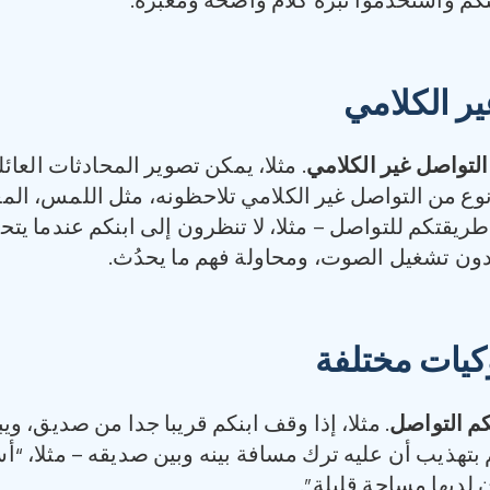
نكم واستخدموا نبرة كلام واضحة ومعبّرة.
ير الكلامي
التواصل غير الكلامي
. مثلا، يمكن تصوير المحادثات العائ
ع من التواصل غير الكلامي تلاحظونه، مثل اللمس، المع
ي طريقتكم للتواصل – مثلا، لا تنظرون إلى ابنكم عندما يت
ون تشغيل الصوت، ومحاولة فهم ما يحدُث.
كيات مختلفة
كم التواصل
. مثلا، إذا وقف ابنكم قريبا جدا من صديق، ويب
كم بتهذيب أن عليه ترك مسافة بينه وبين صديقه – مثلا، “
 لديها مساحة قليلة”.