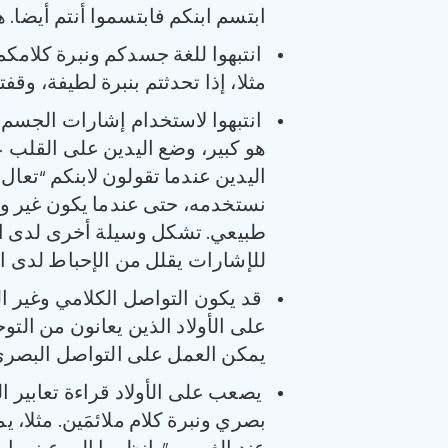
ابتسم ابنكم فابتسموا أنتم أيضا. 
‏انتبهوا للغة جسدكم ونبرة كلامك
مثلا، إذا تحدثتم بنبرة لطيفة، وقف
انتبهوا لاستخدام إشارات الجسم –
هو كبير، وضع اليدين على القلب عن
اليدين عندما تقولون لابنكم “تعا
نستخدمه، حتى عندما يكون غير وا
طبيعي. تشكل وسيلة أخرى لدى الرض
للإشارات يقلل من الإحباط لدى ا
قد يكون التواصل الكلامي وغير الك
على الأولاد الذين يعانون من التو
يمكن العمل على التواصل البصري ا
يصعب على الأولاد قراءة تعابير ا
بصري ونبرة كلام ملائمَين. مثلا،