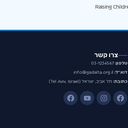
צרו קשר
טלפון:
03-1234567
דוא”ל:
info@gadalta.org.il
כתובת:
תל אביב, ישראל (Tel Aviv, Israel)