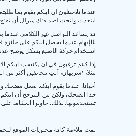
عندما تلاحظون أن ابنكم يقوم بما طلبتمو
ابتعدت واتحت لصديقتك ميرال أن تفتح ا
قد يساعد التواصل غير الكلامي عندما يصع
بالإبهام عندما يحصل ابنكم على جائزة ف
استخدام حركة الإصبع بشكل يوضح عدم 
إذا كنتم ترغبون في أن يكتسب ابنكم الان
مثلا، “شريهان، أنتِ تتخانقين أكثر من 
أحيانا، عندما يقوم ابنكم بعمل مضحك ولك
جدا الضحك، ولكن من المرجح أن ابنكم س
تستخدمونها. لذلك، حاولوا الحفاظ على ا
تمت ملاءمة كافة محتويات الموقع للجمه