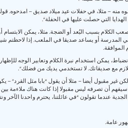
ه منه – مثلا، في حفلات عيد ميلاد صديق – امدحوه. قولو
لهدايا التي حصلت عليها في الحفلة”.
ب الكلام بسبب البُعد أو الضجة. مثلا، يمكن الابتسام أو
ي المدرسة أو يساعد صديقا في الملعب. إذا لاحظتم شيئا 
الموافقة.
ضباط، يمكن استخدام نبرة الكلام وتعابير الوجه للإظهار 
اللازم مع صديقاتك. لا تستخدمي يديك من فضلك”.
ن غير مقبول أيضا – مثلا أن يقول “بابا مثل القرد” – ي
يفهم أن تصرفه ليس مقبولا إذا كانت هناك ملاءمة بين ا
لجدية عندما تقولون “في عائلتنا، يحترم واحدنا الآخر و
ور عامة.