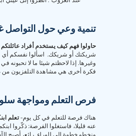
عند الغروب”. انظروا إلى عيني اب
تنمية وعي حول التواصل غ
حاولوا فهم كيف يستخدم أفراد عائلتكم 
شريكتك أو شريكك. اسألوا نفسكم أي نو
وغيرها. إذا لاحظتم شيئا ما لا تحبونه ف
فكرة أخرى هي مشاهدة التلفزيون من د
فرص التعلم ومواجهة سلو
هناك فرصة للتعلم في كل يوم-
تعلم ابن
عنه قليلا، فاستغلوا الفرصة: ذكّروا ابن
ونخطو خطوة إلى الوراء. رائع، أصبح الآن