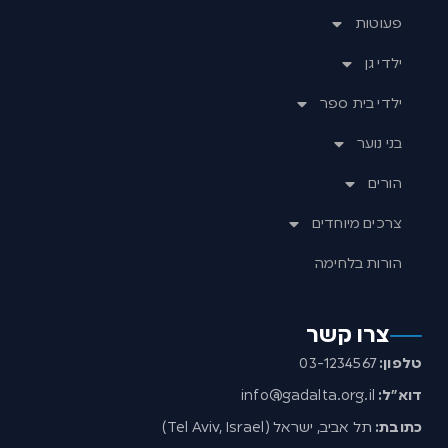
פעוטות
ילדי גן
ילדי בית ספר
בני נוער
הורים
צרכים מיוחדים
הורות בלחימה
צרו קשר
טלפון:
03-1234567
דוא”ל:
info@gadalta.org.il
כתובת:
תל אביב, ישראל (Tel Aviv, Israel)