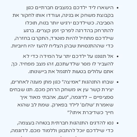
הישארו ליד ילדכם במצבים חברתיים כגון
בקבוצת משחק או בגינה, ועודדו אותו לחקור את
הסביבה. כשילדכם ירגיש יותר בנוח, תוכלו
להתרחק בהדרגה לפרקי זמן קצרים. ברגע
שילדכם מתחיל להיות מוטרד, התקרבו בחזרה,
כדי שההתנסויות שבהן הצליח להעז יהיו חיוביות.
אל תגוננו על ילדכם יתר על המידה כדי לא
להעביר לו מסר שלדעתכם, זהו מצב מפחיד. כך,
אתם עלולים בטעות לתגמל את ביישנותו.
שבחו התנהגות “אמיצה” כגון מתן מענה לאחרים,
יצירת קשר עין או משחק הרחק מכם. תנו שבחים
ספציפיים – לדוגמה, “נעם, אהבתי מאוד איך
שאמרת ‘שלום’ לילד בפארק. שמת לב שהוא
חייך כשדיברת איתו?”
נסו להדגים התנהגות חברתית בטוחה בעצמה,
כדי שילדכם יוכל להתבונן וללמוד מכם. לדוגמה,