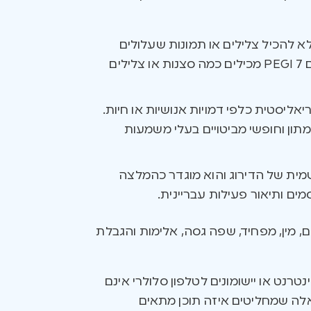
שלא להכיל צלילים או תמונות שעלולים
להפחיד ילדים קטנים. עם זאת, עדיין חשוב לבדוק גם משחקים שמדורגים כך. משחקים המדורגים PEGI 7 מכילים כמה סצנות או צלילים
ריאליסטית כלפי דמויות אנושיות או חיות.
תון וחופשי מביטויים בעלי משמעות
לילדים בני פחות מ-18. בישראל אין אכיפה רשמית של הדירוג והוא מוגדר כהמלצה
ים ותיאור פעילות עבריינית.
יה, סמים, מין, מפחיד, שפה גסה, אלימות והגבלת
רנט או יישומונים לטלפון סלולרי אינם
אלה שמחליטים איזה תוכן מתאים