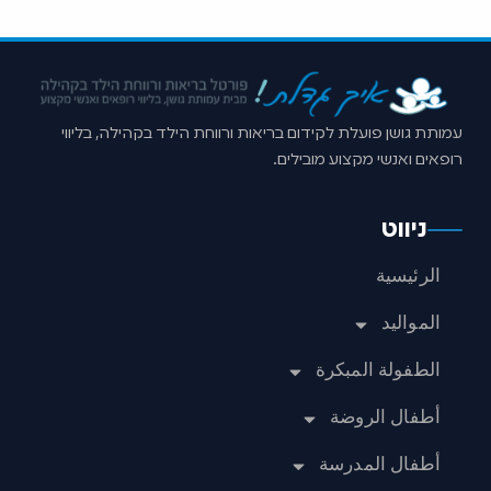
עמותת גושן פועלת לקידום בריאות ורווחת הילד בקהילה, בליווי
רופאים ואנשי מקצוע מובילים.
ניווט
الرئيسية
المواليد
الطفولة المبكرة
أطفال الروضة
أطفال المدرسة