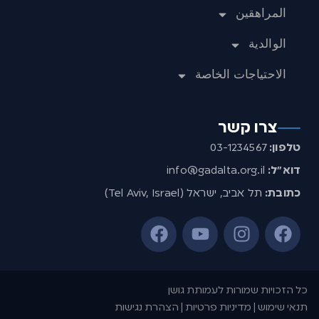
المراهقين
الوالدية
الاحتياجات الخاصة
צרו קשר
טלפון:
03-1234567
דוא”ל:
info@gadalta.org.il
כתובת:
תל אביב, ישראל (Tel Aviv, Israel)
כל הזכויות שמורות לעמותת גושן
תנאי שימוש | מדיניות פרטיות | הצהרת נגישות