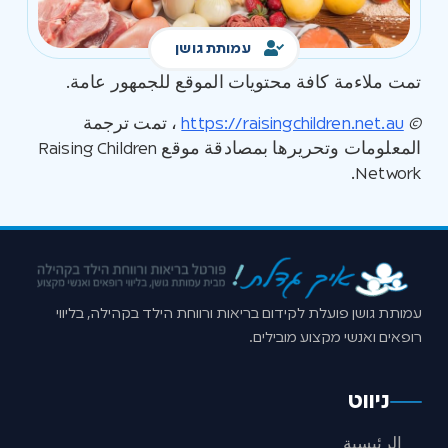
עמותת גושן
تمت ملاءمة كافة محتويات الموقع للجمهور عامة.
©
https://raisingchildren.net.au
، تمت ترجمة
المعلومات وتحريرها بمصادقة موقع Raising Children
Network.
עמותת גושן פועלת לקידום בריאות ורווחת הילד בקהילה, בליווי
רופאים ואנשי מקצוע מובילים.
ניווט
الرئيسية