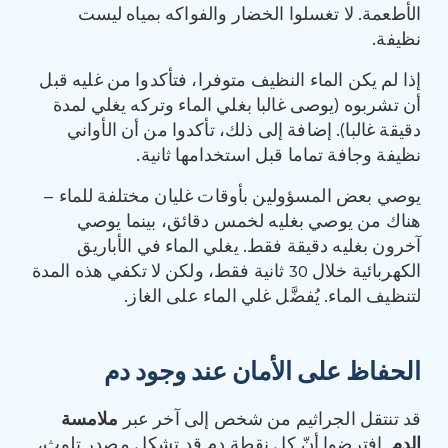
الأطعمة. لا تغسلوا الخضار والفواكه بمياه ليست
نظيفة.
إذا لم يكن الماء النظيف متوفرا، فتأكدوا من غليه قبل
أن تشربوه (يوصى غالبا بغلي الماء وتركه يغلي لمدة
دقيقة غالبا). إضافة إلى ذلك، تأكدوا من أن الأواني
نظيفة وجافة تماما قبل استخدامها ثانية.
يوصي بعض المسؤولين بأوقات غليان مختلفة للماء –
هناك من يوصي بغليه لخمس دقائق، بينما يوصي
آخرون بغليه دقيقة فقط. يغلي الماء في الأباريق
الكهربائية خلال 30 ثانية فقط، ولكن لا تكفي هذه المدة
لتنظيف الماء. يُفضَّل غلي الماء على الغاز.
الحفاظ على الأمان عند وجود دم
قد تنتقل الجراثيم من شخص إلى آخر عبر
ملامسة
الدم
. افترضوا أنّ كل نقطة دم قد تشكل مصدر تلوث،