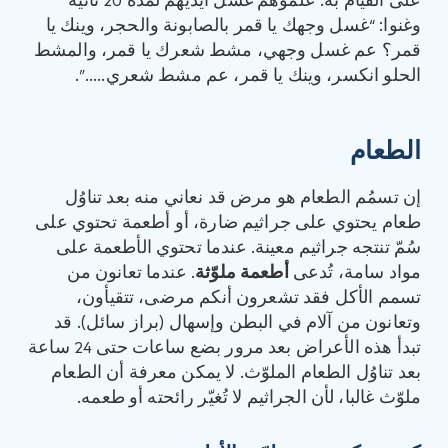
على القيام به. علموهم غسل أيديهم لمدة 20 ثانية
وغنوا: “غسل وجهك يا قمر بالصابونة والحجر، وينك يا
قمر؟ عم غسل وجهي، مشط شعرك يا قمر، والمشط
الحلو انكسر، وينك يا قمر، عم مشط شعري…..”.
الطعام
إن تسمُم الطعام هو مرض قد نعاني منه بعد تناوُل
طعام يحتوي على جراثيم ضارة، أو أطعمة تحتوي على
سُمّ تنتجه جراثيم معينة. عندما تحتوي الأطعمة على
مواد سامة، تُدعى
أطعمة ملوّثة
. عندما تعانون من
تسمم الأكل فقد تشعرون أنكم مرضى، تتقيأون،
وتعانون من آلام في البطن وإسهال (براز سائل). قد
تبدأ هذه الأعراض بعد مرور بضع ساعات حتى 24 ساعة
بعد تناوُل الطعام الملوّث. لا يمكن معرفة أن الطعام
ملوّث غالبا، لأن الجراثيم لا تُغيّر رائحته أو طعمه.