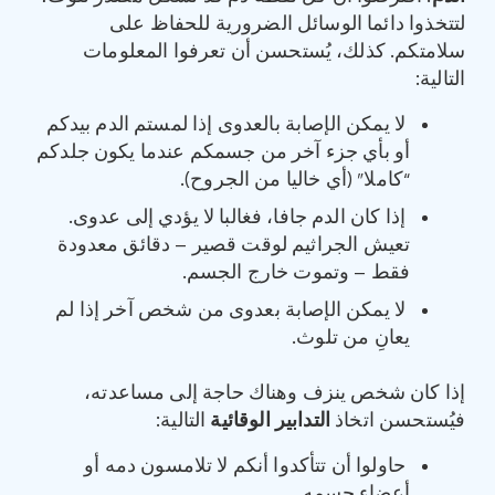
لتتخذوا دائما الوسائل الضرورية للحفاظ على
سلامتكم. كذلك، يُستحسن أن تعرفوا المعلومات
التالية:
لا يمكن الإصابة بالعدوى إذا لمستم الدم بيدكم
أو بأي جزء آخر من جسمكم عندما يكون جلدكم
“كاملا” (أي خاليا من الجروح).
إذا كان الدم جافا، فغالبا لا يؤدي إلى عدوى.
تعيش الجراثيم لوقت قصير – دقائق معدودة
فقط – وتموت خارج الجسم.
لا يمكن الإصابة بعدوى من شخص آخر إذا لم
يعانِ من تلوث.
إذا كان شخص ينزف وهناك حاجة إلى مساعدته،
فيُستحسن اتخاذ
التدابير الوقائية
التالية:
حاولوا أن تتأكدوا أنكم لا تلامسون دمه أو
أعضاء جسمه.