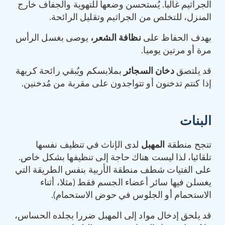
الجراثيم غالبا. يُستحسن وضعها للتهوية والجفاف خارج
المنزل، للتخلص من الجراثيم وتقليل الرائحة.
بهدف الحفاظ على
نظافة الشعر،
يوصى بغسل الرأس
مرة أو مرتين يوميا.
قد يلتصق
دخان السجائر
بملابسكم ويُبقي رائحة كريهة
إذا كنتم تدخنون أو تتواجدون على مقربة من مُدخنين.
البنات
تنجح منطقة
المهبل
لدى الإناث في تنظيف نفسها
تلقائيا، لذا ليست هناك حاجة إلى تنظيفها بشكل خاص.
على الفتيات شطف منطقة الأربية بنفس الطريقة التي
يغسلن فيها سائر أعضاء الجسم فقط (مثلا، أثناء
الاستحمام أو الجلوس في حوض الاستحمام).
قد يلحق إدخال مواد إلى المهبل ضررا بجلده الحساس،