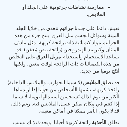
ممارسة نشاطات جرثومية على الجلد أو
الملابس.
تعيش دائما على جلدنا
جراثيم
تتغذى من خلايا الجلد
الميتة وسوائل الجسم مثل العرق. ينتج جزء من هذه
الجراثيم مواد كيميائية ذات رائحة كريهة، مثل مادتَي
الميثان وكبريتيد الهيدروجين (رائحة بيض مُعفن). قد
يساعد الاستحمام واستخدام
مزيل العرق
على التخلّص
من هذه الكيميائيات ذات الرائحة لوقت معين، ولكنها
تُنتَج يوميا من جديد.
قد تطلق
الملابس
(لا سيما الجوارب والملابس الداخلية)
رائحة كريهة، يشمها الأشخاص من حولنا إذا ارتديناها
لأكثر من يوم. لذلك يُستحسن استبدالها يوميا، لا سيما
إذا كنتم في مكان يمكن غسل الملابس فيه. رغم ذلك،
قد لا يكون الأمر ممكنا في أماكن معينة.
تطلق
الأحذية
رائحة كريهة أحيانا، ويحدث ذلك بسبب