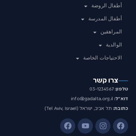
أطفال الروضة
أطفال المدرسة
المراهقين
الوالدية
الاحتياجات الخاصة
צרו קשר
טלפון:
03-1234567
דוא”ל:
info@gadalta.org.il
כתובת:
תל אביב, ישראל (Tel Aviv, Israel)