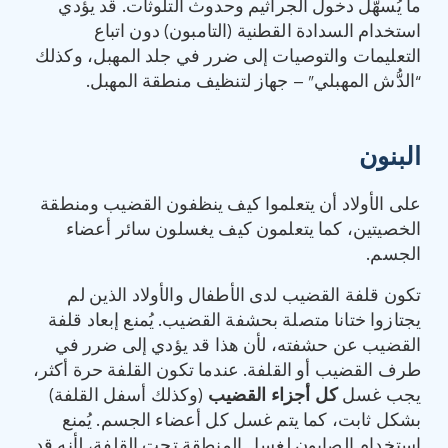
ما يُسهّل دخول الجراثيم وحدوث التلوثات. قد يؤدي
استخدام السدادة القطنية (التامبون) دون اتباع
التعليمات والتوصيات إلى ضرر في جلد المهبل، وكذلك
“الدُّش المهبلي” – جهاز لتنظيف منطقة المهبل.
البنون
على الأولاد أن يتعلموا كيف ينظفون القضيب ومنطقة
الخصيتين، كما يتعلمون كيف يغسلون سائر أعضاء
الجسم.
تكون قلفة القضيب لدى الأطفال والأولاد الذين لم
يجتازوا ختانا متصلة بحشفة القضيب. يُمنع إبعاد قلفة
القضيب عن حشفته، لأن هذا قد يؤدي إلى ضرر في
طرف القضيب أو القلفة. عندما تكون القلفة حرة أكثر،
يجب غسل
كل أجزاء القضيب
(وكذلك أسفل القلفة)
بشكل ثابت، كما يتم غسل كل أعضاء الجسم. يُمنع
استخدام الصابون لغسل المنطقة تحت القلفة، لأنه قد