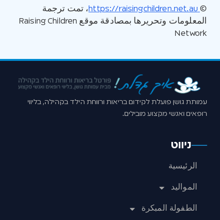
©
https://raisingchildren.net.au
، تمت ترجمة
المعلومات وتحريرها بمصادقة موقع Raising Children
Network
עמותת גושן פועלת לקידום בריאות ורווחת הילד בקהילה, בליווי
רופאים ואנשי מקצוע מובילים.
ניווט
الرئيسية
المواليد
الطفولة المبكرة