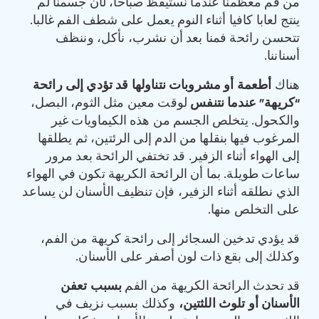
من فم معظمنا عندما نستيقظ صباحا، لأن جسمنا لم
ينتج لعابا كافيا أثناء النوم يعمل على شطف الفم غالبا.
تتحسن رائحة فمنا بعد أن نشرب، نأكل، وننظف
أسناننا.
هناك
أطعمة أو مشروبات نتناولها قد تؤدي إلى رائحة
“
كريهة
”
عندما نتنفس
لوقت معين مثل الثوم، البصل،
والكحول. يتخلص الجسم من هذه الكيماويات غير
المرغوب فيها بنقلها من الدم إلى الرئتين، ثم يطلقها
إلى الهواء أثناء الزفير. قد تختفي الرائحة بعد مرور
ساعات طويلة. بما أن الرائحة الكريهة تكون في الهواء
الذي نطلقه أثناء الزفير، فإن تنظيف الأسنان لن يساعد
على التخلص منها.
قد يؤدي تدخين السجائر إلى رائحة كريهة من الفم،
وكذلك إلى بقع ذات لون أصفر على الأسنان.
قد تحدث الرائحة الكريهة من الفم
بسبب تعفن
الأسنان أو تلوث اللثتين،
وكذلك بسبب نزيف في