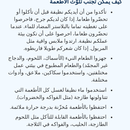
كيف يمكن تجنب تلوّث الأطعمة
تأكدوا من أن أيديكم نظيفة قبل أن تأكلوا أو
تحضّروا طعاما. إذا كان لديكم جرح، فاحرصوا
على تغطيته تماما بالبلاستر المضاد للماء. عندما
تحضّرون طعاما، احرصوا على أن تكون بيئة
عملكم نظيفة. ارتدوا ملابس واقية مثل
المريول. إذا كان شعركم طويلا فاربطوه.
جهزوا الطعام النيء (الأسماك، اللحوم، والدجاج
غير المجمّد) والطعام المطبوخ في بيئتي عمل
مختلفتين، واستخدموا سكاكين، ملاعق، وأدوات
مختلفة.
استخدموا ماء نظيفا لغسل كل الأطعمة التي
تتناولونها طازجة (مثل الفواكه والخضروات).
احتفظوا بالأطعمة مُخزّنة بدرجة حرارة ملائمة.
‏احتفظوا بالأطعمة القابلة للتآكل مثل اللحوم
الطازجة، الحليب، والفواكه في الثلاجة.