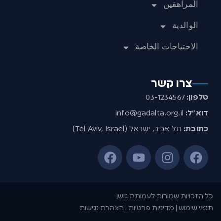
المراهقين
الوالدية
الاحتياجات الخاصة
צרו קשר
טלפון:
03-1234567
דוא”ל:
info@gadalta.org.il
כתובת:
תל אביב, ישראל (Tel Aviv, Israel)
כל הזכויות שמורות לעמותת גושן
תנאי שימוש | מדיניות פרטיות | הצהרת נגישות