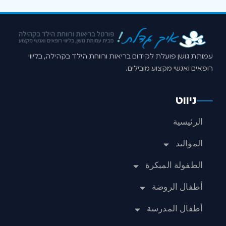
עמותת גושן פועלת לקידום בריאות ורווחת הילד בקהילה, בליווי
רופאים ואנשי מקצוע מובילים.
ניווט
الرئيسية
المواليد
الطفولة المبكرة
أطفال الروضة
أطفال المدرسة