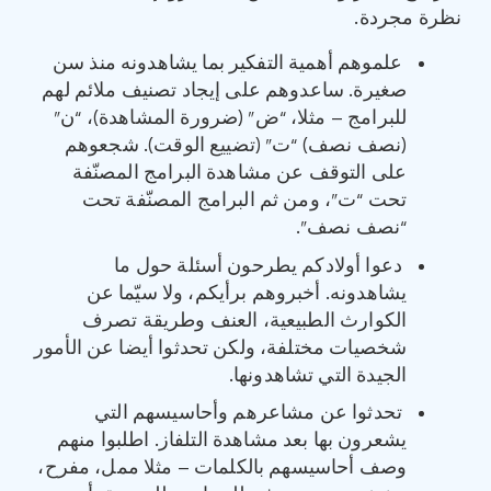
نظرة مجردة.
علموهم أهمية التفكير بما يشاهدونه منذ سن
صغيرة. ساعدوهم على إيجاد تصنيف ملائم لهم
للبرامج – مثلا، “ض” (ضرورة المشاهدة)، “ن”
(نصف نصف) “ت” (تضييع الوقت). شجعوهم
على التوقف عن مشاهدة البرامج المصنّفة
تحت “ت”، ومن ثم البرامج المصنّفة تحت
“نصف نصف”.
دعوا أولادكم يطرحون أسئلة حول ما
يشاهدونه. أخبروهم برأيكم، ولا سيّما عن
الكوارث الطبيعية، العنف وطريقة تصرف
شخصيات مختلفة، ولكن تحدثوا أيضا عن الأمور
الجيدة التي تشاهدونها.
تحدثوا عن مشاعرهم وأحاسيسهم التي
يشعرون بها بعد مشاهدة التلفاز. اطلبوا منهم
وصف أحاسيسهم بالكلمات – مثلا ممل، مفرح،