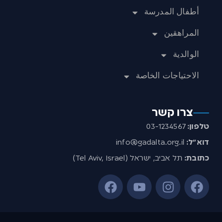
أطفال المدرسة
المراهقين
الوالدية
الاحتياجات الخاصة
צרו קשר
טלפון:
03-1234567
דוא”ל:
info@gadalta.org.il
כתובת:
תל אביב, ישראל (Tel Aviv, Israel)