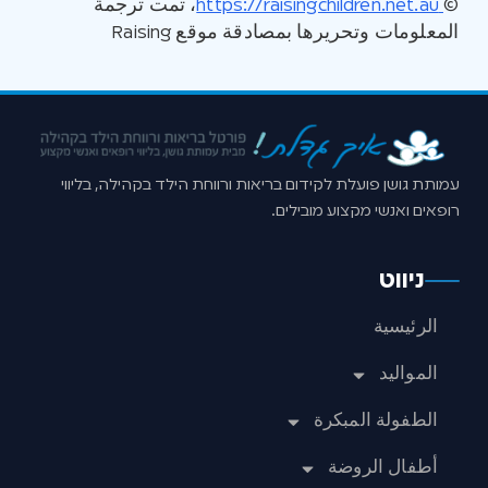
©
https://raisingchildren.net.au
، تمت ترجمة
المعلومات وتحريرها بمصادقة موقع Raising
עמותת גושן פועלת לקידום בריאות ורווחת הילד בקהילה, בליווי
רופאים ואנשי מקצוע מובילים.
ניווט
الرئيسية
المواليد
الطفولة المبكرة
أطفال الروضة