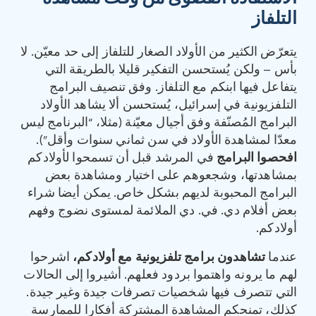
التلفاز
يتعرّض الكثير من الأولاد الصغار للتلفاز إلى حد معيّن. لا
بأس – ولكن يُستحسن التفكير قليلا بالطريقة التي
يتفاعل فيها ابنكم مع التلفاز. وفق تنصيف البرامج
التلفزيونية في إسرائيل، يُستحسن ألا يشاهد الأولاد
البرامج المُصنّفة وفق أجيال معيّنة (مثلا، “البرنامج ليس
معدّا لمشاهدة الأولاد في سن ثماني سنوات وأقل”).
افحصوا البرامج
في المرشد قبل أن تسمحوا لأولادكم
بمشاهدتها، وشجعوهم على اختيار ومشاهدة بعض
البرامج المحبوبة لديهم بشكل خاص. يمكن أيضا شراء
بعض أفلام دي. في. دي الملائمة لمستوى نضوج وفهم
أولادكم.
عندما
تشاهدون برامج تلفزيونية مع أولادكم،
اشرحوا
لهم ما يرونه واهتموا بردود فعلهم. أشيروا إلى الحالات
التي تتصرف فيها شخصيات تصرفات جيدة وغير جيدة.
كذلك، تمنحكم المشاهدة المشتركة أفكارا للممارسة