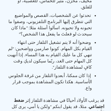
مخيف، محزن، مثير للحماس، للعصبية، أو
للقلق.
تحدثوا عن الشخصيات، القصص والمواضيع
التي تتطرق إليها البرنامج التلفزيوني، وصفوا ما
تحبونه ولا تحبونه. اسألوا أسئلة مثلا: “ماذا كان
سيحدث لو فعلتَ ما يفعل هذا الشخص؟”
وضحوا أنه لا يتم تشغيل التلفاز حتى انتهاء
القيام بكل المهام. كونوا صارمين وواضحين: “لم
تنهي كل ما عليك القيام به هذا المساء. إذا أنهيت
كل المهام حتى الغد، ربّما سيكون لديكِ وقت
كافٍ لمشاهدة التلفاز”.
إذا كان ممكنا، أبعدوا التلفاز من غرفة الجلوس
الأساسية. هكذا تكون المشاهدة بموجب قرار
واع.
قد يرغب الأولاد أحيانًا في مشاهدة التلفاز إثر
ضغط
اجتماعي
. مثلا، قد يقول ابنكم “ولكن يا أمي، يرى كل