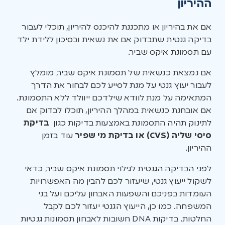
ההיריון
אם את בהיריון או מתכננת להיכנס להיריון, תוכלי לעבור
בדיקה גנטית שתבדוק אם את נשאית ובסיכון ללידת ילד
עם תסמונת איקס שביר.
אם נמצאת כנשאית של תסמונת איקס שביר, מומלץ
לעבור יעוץ גנטי על מנת לסייע לכם לבחור את הדרך
המתאימה על מנת לוודא שילדכם ייוולד ללא התסמונת.
אם אובחנת כנשאית במהלך ההיריון, תוכלו לבדוק אם
לתינוק תהיה התסמונת באמצעות בדיקות כגון
בדיקת
סיסי שליה (CVS) או בדיקת מי שפיר
עוד בזמן
ההיריון.
לפני הבדיקה הגנטית לגילוי תסמונת איקס שביר, כדאי
לשקול ייעוץ גנטי, שיעזור לכם להבין מה האפשרויות
העומדות בפניכם והשפעות האבחון עליכם ועל בני
המשפחה. כמו כן, הייעוץ הגנטי יעזור לכם לקבל
החלטות. בדיקות DNA חשובות לאבחון תסמונות גנטיות