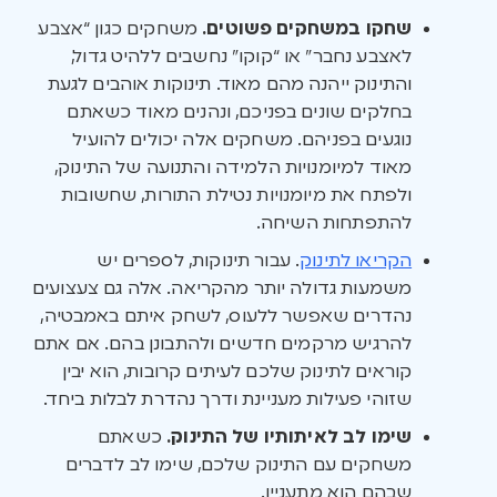
שחקו במשחקים פשוטים.
משחקים כגון “אצבע
לאצבע נחבר” או “קוקו” נחשבים ללהיט גדול,
והתינוק ייהנה מהם מאוד. תינוקות אוהבים לגעת
בחלקים שונים בפניכם, ונהנים מאוד כשאתם
נוגעים בפניהם. משחקים אלה יכולים להועיל
מאוד למיומנויות הלמידה והתנועה של התינוק,
ולפתח את מיומנויות נטילת התורות, שחשובות
להתפתחות השיחה.
הקריאו לתינוק
. עבור תינוקות, לספרים יש
משמעות גדולה יותר מהקריאה. אלה גם צעצועים
נהדרים שאפשר ללעוס, לשחק איתם באמבטיה,
להרגיש מרקמים חדשים ולהתבונן בהם. אם אתם
קוראים לתינוק שלכם לעיתים קרובות, הוא יבין
שזוהי פעילות מעניינת ודרך נהדרת לבלות ביחד.
שימו לב לאיתותיו של התינוק.
כשאתם
משחקים עם התינוק שלכם, שימו לב לדברים
שבהם הוא מתעניין.