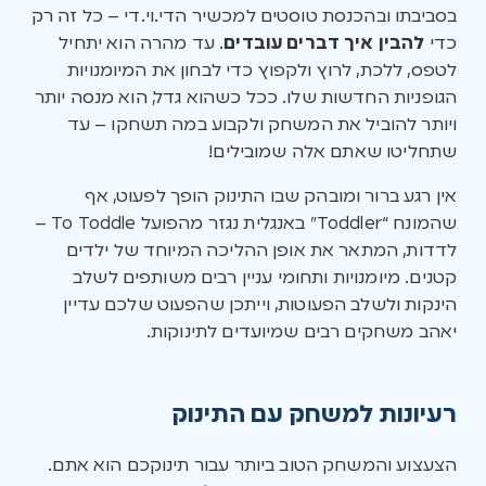
בסביבתו ובהכנסת טוסטים למכשיר הדי.וי.די – כל זה רק
כדי
להבין איך דברים עובדים
. עד מהרה הוא יתחיל
לטפס, ללכת, לרוץ ולקפוץ כדי לבחון את המיומנויות
הגופניות החדשות שלו. ככל כשהוא גדל, הוא מנסה יותר
ויותר להוביל את המשחק ולקבוע במה תשחקו – עד
שתחליטו שאתם אלה שמובילים!
אין רגע ברור ומובהק שבו התינוק הופך לפעוט, אף
שהמונח “Toddler” באנגלית נגזר מהפועל To Toddle –
לדדות, המתאר את אופן ההליכה המיוחד של ילדים
קטנים. מיומנויות ותחומי עניין רבים משותפים לשלב
הינקות ולשלב הפעוטות, וייתכן שהפעוט שלכם עדיין
יאהב משחקים רבים שמיועדים לתינוקות.
רעיונות למשחק עם התינוק
הצעצוע והמשחק הטוב ביותר עבור תינוקכם הוא אתם.