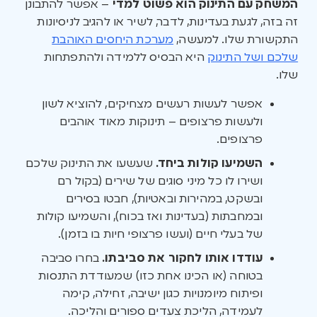
המשחק עם התינוק הוא פשוט למדי
– אפשר להתבונן
זה בזה, לגעת בעדינות, לדבר, לשיר או להגיב לניסיונות
התקשורת שלו. למעשה,
מערכת היחסים האוהבת
שלכם ושל התינוק
היא הבסיס ללמידה ולהתפתחות
שלו.
אפשר לעשות רעשים מצחיקים, להוציא לשון
ולעשות פרצופים – תינוקות מאוד אוהבים
פרצופים.
השמיעו קולות ביחד.
שעשעו את התינוק שלכם
ושירו לו כל מיני סוגים של שירים (בקול רם
ובשקט, במהירות ובאטיות), חבטו בסירים
ובמחבתות (בעדינות ואז בכוח), והשמיעו קולות
של בעלי חיים (ועשו פרצופי חיות בו בזמן).
עודדו אותו לחקור את סביבתו.
בחרו סביבה
בטוחה (או הכינו אחת כזו) שמעודדת התנסות
ופיתוח מיומנויות כגון ישיבה, זחילה, קימה
לעמידה, הליכת צעדים ספורים והליכה.