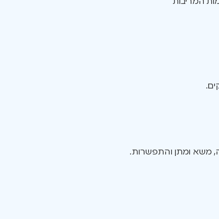
מות המריבות
ים.
ה, משא ומתן והתפשרות.