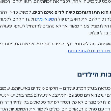
בט של מישהו אחר, ולכבד את זכויותיהם, רגשותיהם ורכוש
הוא התנהגותכם כשהילדים אינם רבים.
למשל, כדאי להרא
 להזכיר להם את חשיבותו של ה
משא ומתן
ולעזור להם ללמוד 
הללו מגיל צעיר מאוד, אך לא נוהגים להתחיל לשתף פעולה 
בגיל שלוש.
משפחה, וזה לא תמיד קל. למידע נוסף על צמצום המריבות בי
חים: דרכים להתמודדות
.
ות הילדים
כנראה בגלל המזג שלהם – חלקים מולדים באישיותם, שמובי
אדם יש צד אלים מטבעם, המתבטא לעיתים במריבות. יש אנשי
ילו למבוגרים לא קל תמיד לפתור סכסוכים בלי להידרדר לה
דד עם מחלוקות, אולם הם יכולים ללמוד את המיומנויות הנד