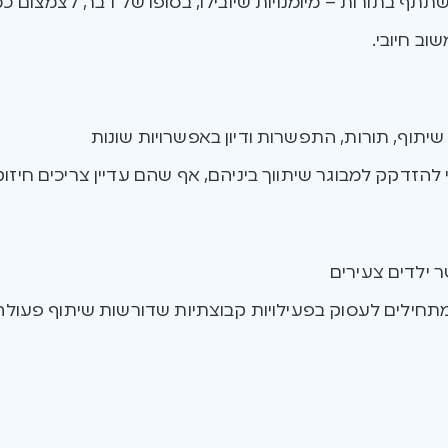
תתף בתורות – מיומנויות שיובילו, בסופו של דבר, לצמצום כ
וב חיובי.
יתוף, תורות, התפשרות ודיון באפשרויות שונות
להזדקק למבוגר שיתווך ביניהם, אף שהם עדיין צריכים חיזוק
ר ילדים צעירים
 מתחילים לעסוק בפעילויות קבוצתיות שדורשות שיתוף פעול