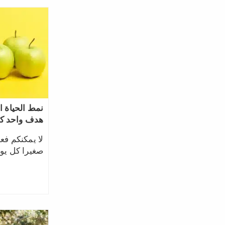
نمط الحياة ا
هدف واحد كل
لا يمكنكم فع
صغيرا كل يو