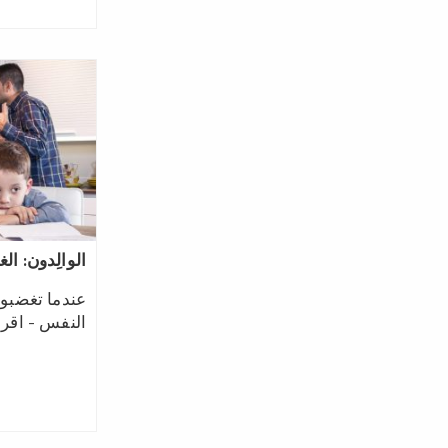
الوالِدون: ال
عندما تغضبو
النفس - اقرأ