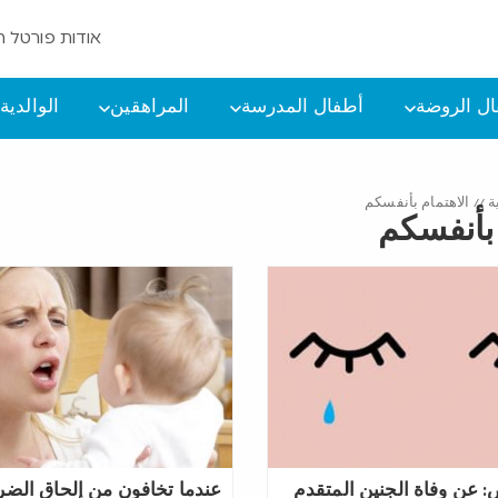
אודות פורטל ה
ل الروضة
أطفال المدرسة
المراهقين
الوالدية
ة
//
الاهتمام بأنفسكم
 بأنفسكم
ص: عن وفاة الجنين المتقدم
عندما تخافون من إلحاق الضرر