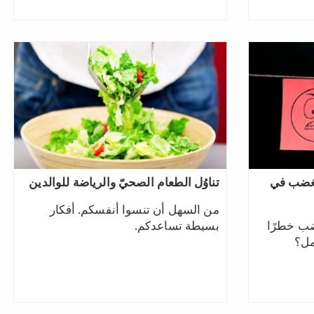
لغضب في
تناوُل الطعام الصحيّ والرياضة للوالدين
من السهل أن تنسوا أنفسكم.‎ ‎أفكار
ضب خطرًا
بسيطة تساعدكم.
مل؟