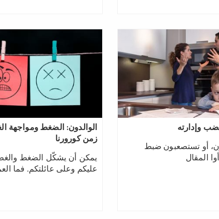
غضب وإدارته
الوالدون: الضغط ومواجهة ا
زمن كورورنا
ن، أو تستصعبون ضبط
وا المقال
يمكن أن يشكّل الضغط والغ
عليكم وعلى عائلتكم. فما الع