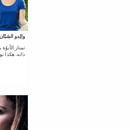
والِدو الشبّان
تمتاز الأبوّ
ذاته.‎ ‎هكذا تواجهون