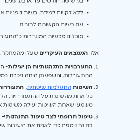
בני שישה חודשים עד ארבע שנים
ללא לקויות למידה, בעיות גופניות או
עם בעיות הקשורות להורים
סובלים מבעיות המוגדרות כ”התעוררו
אלו
הממצאים העיקריים
שעלו מהמחקר בנו
התערבויות התנהגותיות הן יעילות-
הת
ההתעוררות, והשפעתן היתה ניכרת במעק
השיטות
התעלמות שיטתית
,
התעוררות
כל אחת מהשיטות על ההתעוררויות הליל
משמעי שאחת השיטות יעילה משיטות א
טיפול תרופתי לצד טיפול התנהגותי-
ה
בחינה נוספת כדי לאמת את היעילות של 