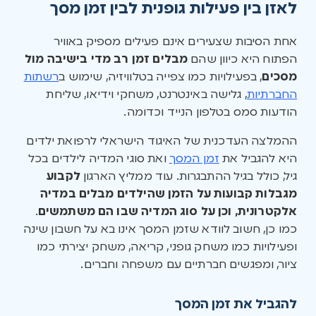
לאזן בין פעילות גופנית לבין זמן מסך
אחת הסיבות שצעירים אינם פעילים מספיק באוויר
הפתוח היא כיוון שהם
מבלים זמן רב מדי בישיבה מול
מסכים
, בפעילויות כמו צפייה בטלוויזיה, שימוש ב
רשתות
החברתיות
, גלישה באינטרנט, משחקי וידיאו, שליחת
הודעות סמס בטלפון הנייד וכדומה.
ההמלצה העדכנית של האיגוד הישראלי לרפואת ילדים
היא להגביל את
זמן המסך
ואת סוגי המדיה לילדים בכל
גיל, כולל בגיל ההתבגרות. עוד ממליץ הארגון
לקבוע
מגבלות קבועות על הזמן שהילדים מבלים במדיה
אלקטרונית, וכן על סוג המדיה שבו הם משתמשים
.
כמו כן, חשוב לוודא שזמן המסך אינו בא על חשבון שינה
ופעילויות כמו משחק גופני, קריאה, משחק יצירתי כמו
ציור, ומפגשים חברתיים עם משפחה וחברים.
להגביל את זמן המסך