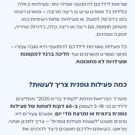
וגורמות לילדכם להתנשף אפילו יותר. פעילויות כאלה
כוללות כל ספורט שיש בו ריצה מרובה – ספורט רשמי
כמו כדורסל, למשל, או פעילויות פחות רשמיות כמו
משחק תופסת, וגם ריצה או ריצה קלה, כדורגל, שחייה,
זומבה וספינינג.
כל פעילות שגורמת לילדכם להתנשף היא טובה עבורו –
מחוגי ספורט מאורגנים ועד
הליכה ברגל למקומות
ופעילויות לא מתוכננות
.
כמה פעילות גופנית צריך לעשות?
משרד הבריאות ויוזמת “לעתיד בריא 2020” ממליצים
לילדים בני 5-18 לעסוק
ב-60 דקות לפחות של פעילות
גופנית בינונית או נמרצת מדי יום
. אנשים צעירים לא
נוהגים פשוט “לעשות פעילות גופנית” – צריך לתכנן אותה
מראש. כשאתם וילדכם חושבים כיצד להכניס את