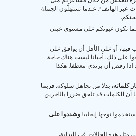
عره تنعكس من خلال مشاعركم مثل
ث عبر الهاتف”. عندما تستهلّون الجملة
حتكم.
ينما تكون عيونكم على مستوى عيني
يها، أو على الأقل أن يوافق على
قوا على ذلك. أحيانا ليست هناك حاجة
رد إذا رفض أن يرتدي معطفا. هكذا
ر كلماته
، بدلا من تجاهل سلوكه. فربما
با أن الكلمات قد تلحق ضررا بالآخرين
تخدموا توجها إيجابيا
وشددوا على
ي مثل هذه الحالات. في البداية،