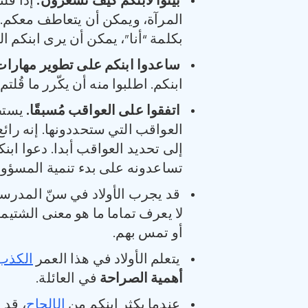
بيّنوا لابنكم كيف تشعرون
.
إذا قل
المرآة، ويمكن أن يتعاطف معكم. م
بكلمة “أنا”، يمكن أن يرى ابنكم
ساعدوا ابنكم على تطوير مهارات
ابنكم. اطلبوا منه أن يكّرر ما قُلت
اتفقوا على العواقب مُسبقًا
.
يستطي
العواقب التي ستحددونها. إنه رائع
إلى تحديد العواقب أبدا. دعوا ابن
تساعدونه على بدء تنمية المسؤول
قد يجرب الأولاد في سنّ المدرسة
لا يعرف تماما ما هو معنى الشتيمة
أو تمس بهم.
يتعلم الأولاد في هذا العمر
الكذب
أهمية الصراحة
في العائلة.
عندما يكثر ابنكم من
الإلحاح
، قد 