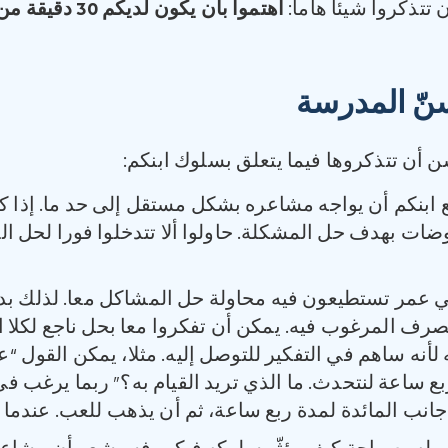
تذكروا شيئا هاما:
اهتموا بأن يكون لديكم
30
دقيقة من 
سنّ المدرسة
ن أن تتذكروها فيما يتعلق بسلوك ابنكم:
ابنكم أن يواجه مشاعره بشكل مستقل إلى حد ما. إذا كان
اوضات بهدف حل المشكلة. حاولوا ألا تتدخلوا فورا لحل
 عمر تستطيعون فيه محاولة حل المشاكل معا. لذلك بدلا
تصرف المرغوب فيه. يمكن أن تفكروا معا بحل ناجع لكلا
لأنه ساهم في التفكير للتوصل إليه. مثلا، يمكن القول “ع
بع ساعة لنتحدث. ما الذي تريد القيام به؟” ربما يرغب ف
جانب المائدة لمدة ربع ساعة، ثم أن يذهب للعب. عندما 