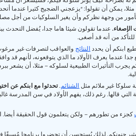
تم له بصراحة كيف يؤثّر سلوكه فيكم، فسيشعر أن مشا
ثلا، يمكن أن تقولوا: “يزعجني الضجيج كثيرا عندما أتحد
 الأمور من وجهة نظركم وأن يغير السلوكيات من أجل مصل
 الإصغاء
.
عندما تقولون شيئا هاما جدا، يُفضل التحدث ب
م للتأكد من أنه قد أصغى.
ع ابنكم أن يحدد
النتائج
والعواقب لتصرفات غير مرغوب ف
 جدا عندما يعرف الأولاد ما الذي يتوقعونه، لأنهم قد واف
كم يجرب التأثيرات الطبيعية لسلوكه – مثلا، أن يشعر بب
ية.
 سلوكا غير ملائم مثل
الشتائم
.
تحدثوا مع ابنكم عن اختيا
 التي قالها. رغم ذلك، يفهم الأولاد في سن المدرسة غال
كجزء من تطورهم – ولكن يتعلمون قول الحقيقة أيضا. اس
يثير جنونكم. لذلك يُستحسن أن تحضروا برنامجا مُسبقًا ف