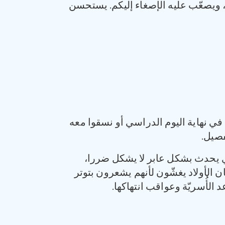
ح، ويصعّب عليه الإصغاء إليكم. يستحسن
في نهاية اليوم الدراسي أو نسقوا معه
فصيل.
 يحدث بشكل عابر لا يشكل ضررا،
الأولاد يغشّون لأنهم يشعرون بتوتر
 الأُسريّة وعواقب انتهاكها.