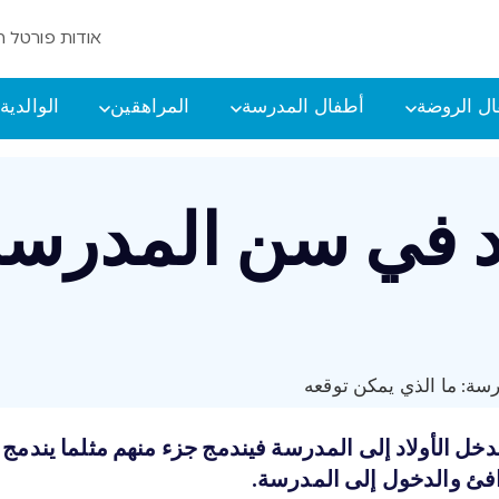
אודות פורטל ה
ل الروضة
أطفال المدرسة
المراهقين
الوالدية
د في سن المدرسة:
سة: ما الذي يمكن توقعه
يدخل الأولاد إلى المدرسة فيندمج جزء منهم مثلما يندمج 
فئ والدخول إلى المدرسة.