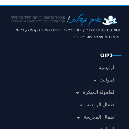
עמותת גושן פועלת לקידום בריאות ורווחת הילד בקהילה, בליווי
רופאים ואנשי מקצוע מובילים.
ניווט
الرئيسية
المواليد
الطفولة المبكرة
أطفال الروضة
أطفال المدرسة